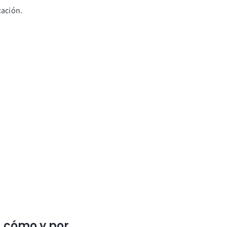
zación.
, cómo y por