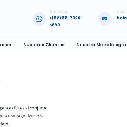
Whatsapp
Corre
+(52) 55-7920-
hol
5693
ación
Nuestros Clientes
Nuestra Metodología
s
gence (BI) es el conjunto
en a una organización
datos ...