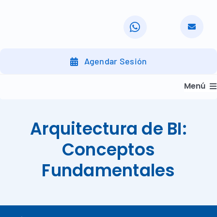
Skip
to
content
Agendar Sesión
Menú
Inicio
Arquitectura de BI:
Servicios
Conceptos
Nuestra Organización
Fundamentales
Nuestros Clientes
Nuestra Metodología
Nuestro Trabajo