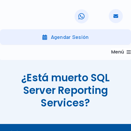
Skip
to
content
Agendar Sesión
Menú
Inicio
¿Está muerto SQL
Servicios
Server Reporting
Nuestra Organización
Services?
Nuestros Clientes
Nuestra Metodología
Nuestro Trabajo