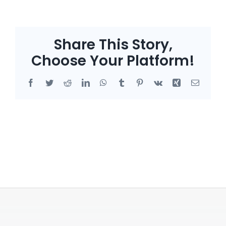
Blog
Share This Story,
Choose Your Platform!
Facebook
Twitter
Reddit
LinkedIn
WhatsApp
Tumblr
Pinterest
Vk
Xing
Email