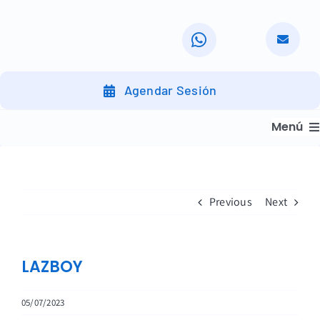
Skip
to
content
Agendar Sesión
Menú
Inicio
Servicios
Previous
Next
Nuestra Organización
Nuestros Clientes
LAZBOY
Nuestra Metodología
05/07/2023
Nuestro Trabajo