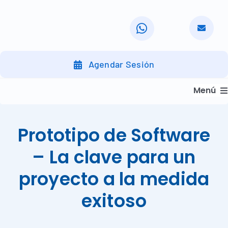
Skip
to
content
Agendar Sesión
Menú
Inicio
Prototipo de Software
Servicios
– La clave para un
Nuestra Organización
proyecto a la medida
Nuestros Clientes
exitoso
Nuestra Metodología
Nuestro Trabajo